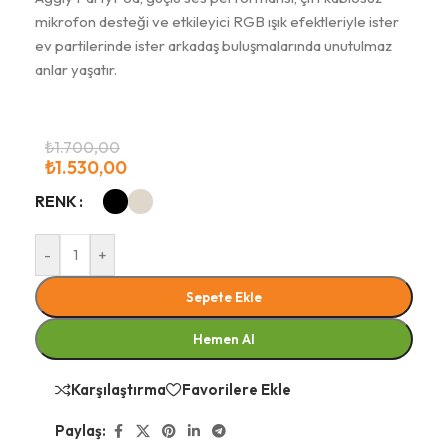
mikrofon desteği ve etkileyici RGB ışık efektleriyle ister
ev partilerinde ister arkadaş buluşmalarında unutulmaz
anlar yaşatır.
₺
1.700,00
₺
1.530,00
RENK
-
+
Sepete Ekle
Hemen Al
Karşılaştırma
Favorilere Ekle
Paylaş: