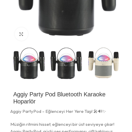
Büyütmek için tıklayın
Aggiy Party Pod Bluetooth Karaoke
Hoparlör
Aggiy PartyPod – Eğlenceyi Her Yere Taşı! 🎤🔊✨
Müziğin ritmini hisset, eğlenceyi bir üst seviyeye çıkar!
Aggiy PartyPod, güçlü ses performansı, çift kablosuz