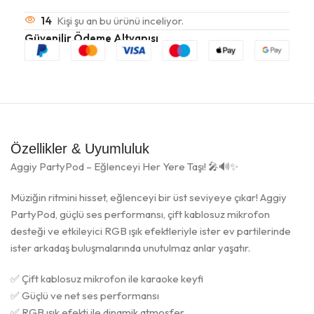
14
Kişi şu an bu ürünü inceliyor.
Güvenilir Ödeme Altyapısı
Özellikler & Uyumluluk
Aggiy PartyPod – Eğlenceyi Her Yere Taşı! 🎤🔊✨
Müziğin ritmini hisset, eğlenceyi bir üst seviyeye çıkar! Aggiy
PartyPod, güçlü ses performansı, çift kablosuz mikrofon
desteği ve etkileyici RGB ışık efektleriyle ister ev partilerinde
ister arkadaş buluşmalarında unutulmaz anlar yaşatır.
✅ Çift kablosuz mikrofon ile karaoke keyfi
✅ Güçlü ve net ses performansı
✅ RGB ışık efekti ile dinamik atmosfer