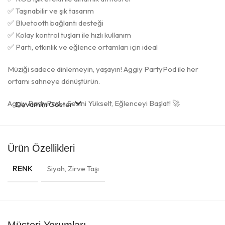
✅ Taşınabilir ve şık tasarım
✅ Bluetooth bağlantı desteği
✅ Kolay kontrol tuşları ile hızlı kullanım
✅ Parti, etkinlik ve eğlence ortamları için ideal
Müziği sadece dinlemeyin, yaşayın! Aggiy PartyPod ile her
ortamı sahneye dönüştürün.
Aggiy PartyPod – Sesini Yükselt, Eğlenceyi Başlat! 🚀
Devamını Göster
Ürün Özellikleri
RENK
Siyah
,
Zirve Taşı
Müşteri Yorumları