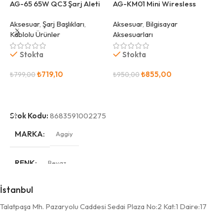
AG-65 65W QC3 Şarj Aleti
AG-KM01 Mini Wiresless
PD USB + Type-C Apple ve
Keyboard & Mouse ve Stand
Aksesuar
,
Şarj Başlıkları
,
Aksesuar
,
Bilgisayar
Android Uyumlu
₺
Kablolu Ürünler
Aksesuarları
Stokta
Stokta
S
₺
719,10
₺
855,00
₺
799,00
₺
950,00
Sepete Ekle
Sepete Ekle
Stok Kodu:
8683591002275
MARKA
Aggiy
RENK
Beyaz
İstanbul
Talatpaşa Mh. Pazaryolu Caddesi Sedai Plaza No:2 Kat:1 Daire:17