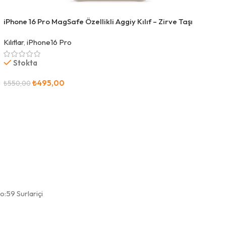
iPhone 16 Pro MagSafe Özellikli Aggiy Kılıf – Zirve Taşı
Kılıflar
,
iPhone16 Pro
Stokta
₺
495,00
₺
550,00
Sepete Ekle
:59 Surlariçi