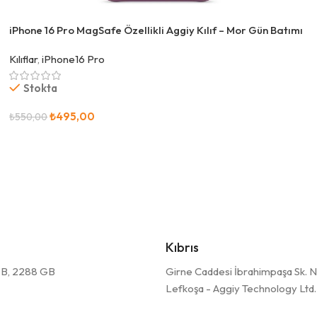
iPhone 16 Pro MagSafe Özellikli Aggiy Kılıf – Mor Gün Batımı
Kılıflar
,
iPhone16 Pro
Stokta
₺
495,00
₺
550,00
Sepete Ekle
Kıbrıs
17B, 2288 GB
Girne Caddesi İbrahimpaşa Sk. No
Lefkoşa - Aggiy Technology Ltd.