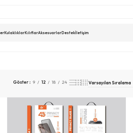
er
Kulaklıklar
Kılıflar
Aksesuarlar
Destek
İletişim
Göster
9
12
18
24