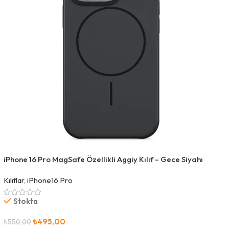
iPhone 16 Pro MagSafe Özellikli Aggiy Kılıf – Gece Siyahı
Kılıflar
,
iPhone16 Pro
Stokta
₺
495,00
₺
550,00