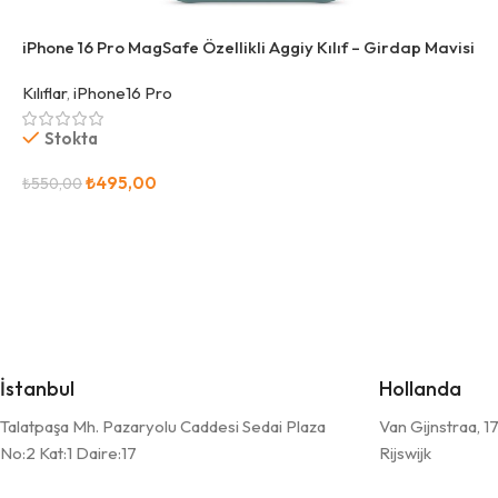
iPhone 16 Pro MagSafe Özellikli Aggiy Kılıf – Girdap Mavisi
Kılıflar
,
iPhone16 Pro
Stokta
₺
495,00
₺
550,00
Sepete Ekle
İstanbul
Hollanda
Talatpaşa Mh. Pazaryolu Caddesi Sedai Plaza
Van Gijnstraa, 
No:2 Kat:1 Daire:17
Rijswijk