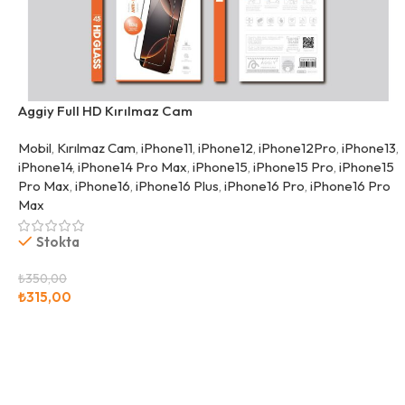
Aggiy Full HD Kırılmaz Cam
Mobil
,
Kırılmaz Cam
,
iPhone11
,
iPhone12
,
iPhone12Pro
,
iPhone13
,
iPhone14
,
iPhone14 Pro Max
,
iPhone15
,
iPhone15 Pro
,
iPhone15
Pro Max
,
iPhone16
,
iPhone16 Plus
,
iPhone16 Pro
,
iPhone16 Pro
Max
Stokta
₺
350,00
₺
315,00
Seçenekler