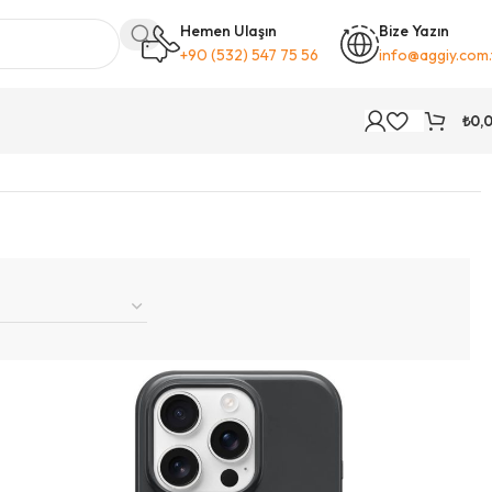
Hemen Ulaşın
Bize Yazın
+90 (532) 547 75 56
info@aggiy.com.
₺
0,