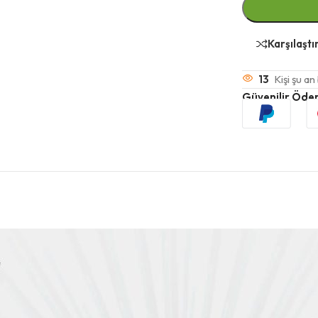
Karşılaşt
13
Kişi şu an
Güvenilir Öde