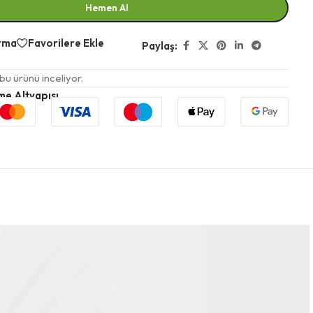
Hemen Al
ırma
Favorilere Ekle
Paylaş:
 bu ürünü inceliyor.
me Altyapısı