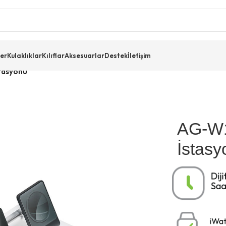
er
Kulaklıklar
Kılıflar
Aksesuarlar
Destek
İletişim
stasyonu
AG-W17
İstas