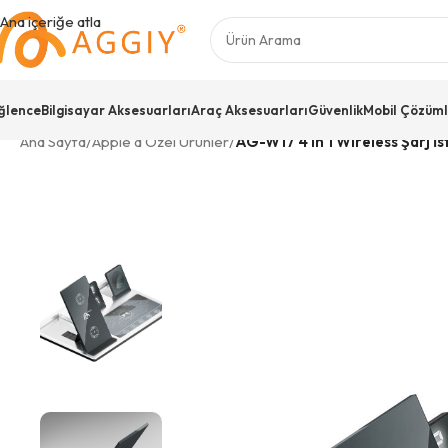
Ana içeriğe atla
ğlence
Bilgisayar Aksesuarları
Araç Aksesuarları
Güvenlik
Mobil Çözüml
Ana Sayfa
/
Apple'a Özel Ürünler
/
AG-W17 4 in 1 Wireless Şarj İ