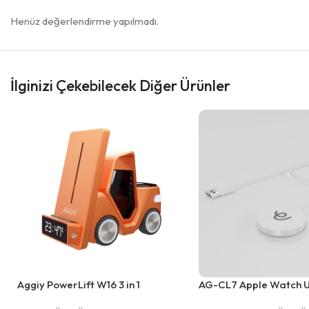
Henüz değerlendirme yapılmadı.
İlginizi Çekebilecek Diğer Ürünler
Aggiy PowerLift W16 3 in 1
AG-CL7 Apple Watch 
Kablosuz Hızlı Şarj Standı
Manyetik Type-C Şarj 