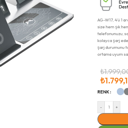
AG-W17, 4’ü 1 ar
size hem şık hem
telefonunuzu, saa
kolayca şarj ede
şarj durumunu t
ortama uyum sag
₺
1.999,0
₺
1.799,
RENK
-
+