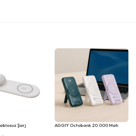
blosuz Şarj
AGGIY Octobank 20.000 Mah
Taşınabilir Gece
22.5W Powerbank Dijital Ekranlı