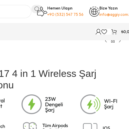
Hemen Ulaşın
Bize Yazın
+90 (532) 547 75 56
info@aggiy.com.
₺
0,
 4 in 1 Wireless Şarj
yonu