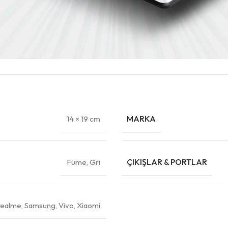
MARKA
14 × 19 cm
ÇIKIŞLAR & PORTLAR
Füme
,
Gri
ealme
,
Samsung
,
Vivo
,
Xiaomi