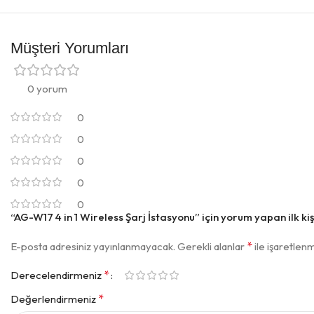
Müşteri Yorumları
0 yorum
0
0
0
0
0
“AG-W17 4 in 1 Wireless Şarj İstasyonu” için yorum yapan ilk kişi
*
E-posta adresiniz yayınlanmayacak.
Gerekli alanlar
ile işaretlenm
*
Derecelendirmeniz
*
Değerlendirmeniz