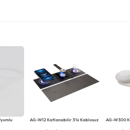
Uyumlu
AG-W12 Katlanabilir 3’lü Kablosuz
AG-W300 Ka
Kablosu (1m)
Şarj İstasyonu
İstasyonu, 