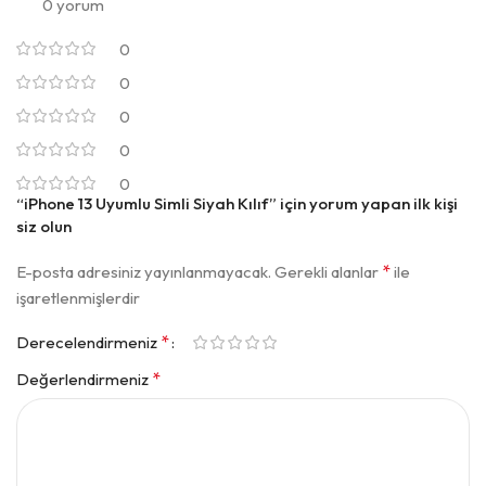
0 yorum
0
0
0
0
0
“iPhone 13 Uyumlu Simli Siyah Kılıf” için yorum yapan ilk kişi
siz olun
*
E-posta adresiniz yayınlanmayacak.
Gerekli alanlar
ile
işaretlenmişlerdir
*
Derecelendirmeniz
*
Değerlendirmeniz