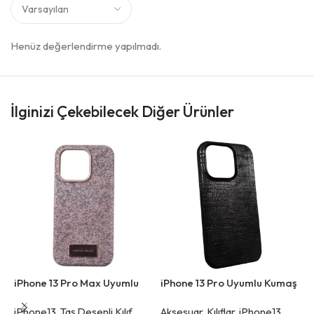
Henüz değerlendirme yapılmadı.
İlginizi Çekebilecek Diğer Ürünler
iPhone 13 Pro Max Uyumlu
iPhone 13 Pro Uyumlu Kumaş
i
Simli Pembe Kılıf
Desenli Siyah Kılıf
M
iPhone13
,
Taş Desenli Kılıf
Aksesuar
,
Kılıflar
,
iPhone13
,
i