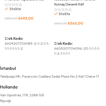
Kumaş Desenli Kılıf
Stokta
Stokta
₺
495,00
₺
550,00
₺
₺
360,00
₺
400,00
Sepete Ekle
Sepete Ekle
Stok Kodu:
S
6609201704089-2-1-2-1-1-
Stok Kodu:
6
1-1-1-1-1-1-2
6609201704096-20-1-1-1-1-
1
1-2-1-1-1-1
İstanbul
Talatpaşa Mh. Pazaryolu Caddesi Sedai Plaza No:2 Kat:1 Daire:17
Hollanda
Van Gijnstraa, 17B, 2288 GB
Rijswijk