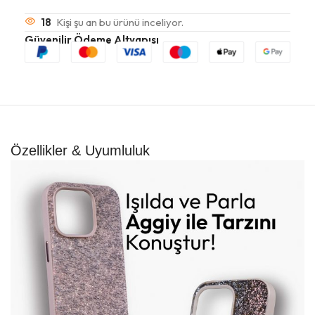
18
Kişi şu an bu ürünü inceliyor.
Güvenilir Ödeme Altyapısı
Özellikler & Uyumluluk