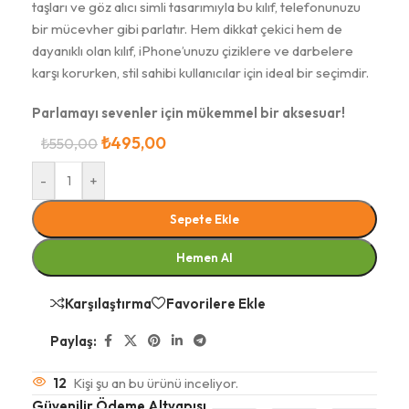
taşları ve göz alıcı simli tasarımıyla bu kılıf, telefonunuzu
bir mücevher gibi parlatır. Hem dikkat çekici hem de
dayanıklı olan kılıf, iPhone’unuzu çiziklere ve darbelere
karşı korurken, stil sahibi kullanıcılar için ideal bir seçimdir.
Parlamayı sevenler için mükemmel bir aksesuar!
₺
495,00
₺
550,00
-
+
Sepete Ekle
Hemen Al
Karşılaştırma
Favorilere Ekle
Paylaş:
12
Kişi şu an bu ürünü inceliyor.
Güvenilir Ödeme Altyapısı