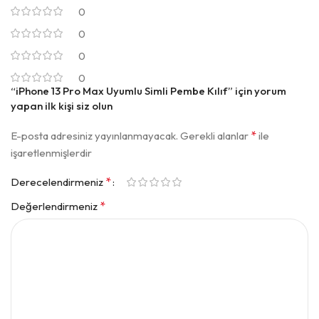
0
0
0
0
“iPhone 13 Pro Max Uyumlu Simli Pembe Kılıf” için yorum
yapan ilk kişi siz olun
*
E-posta adresiniz yayınlanmayacak.
Gerekli alanlar
ile
işaretlenmişlerdir
*
Derecelendirmeniz
*
Değerlendirmeniz