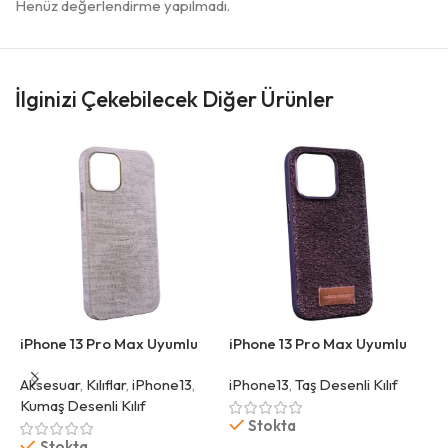
Henüz değerlendirme yapılmadı.
İlginizi Çekebilecek Diğer Ürünler
iPhone 13 Pro Max Uyumlu
iPhone 13 Pro Max Uyumlu
i
Kumaş Desenli Beyaz Kılıf
Simli Mor Kılıf
D
Aksesuar
,
Kılıflar
,
iPhone13
,
iPhone13
,
Taş Desenli Kılıf
A
Kumaş Desenli Kılıf
K
Stokta
Stokta