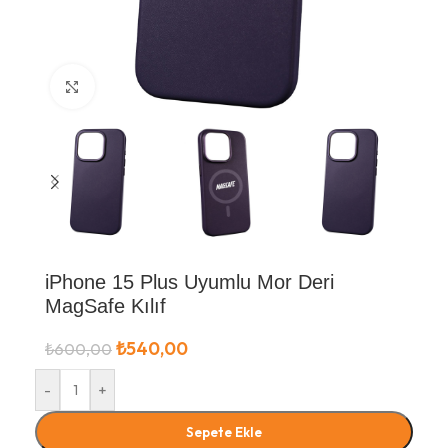
Büyütmek için tıklayın
iPhone 15 Plus Uyumlu Mor Deri
MagSafe Kılıf
₺
540,00
₺
600,00
-
+
Sepete Ekle