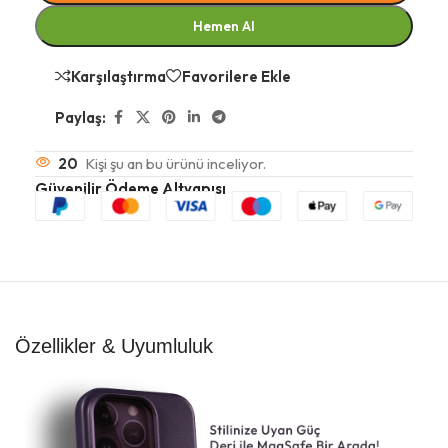
Hemen Al
Karşılaştırma
Favorilere Ekle
Paylaş:
20
Kişi şu an bu ürünü inceliyor.
Güvenilir Ödeme Altyapısı
Özellikler & Uyumluluk