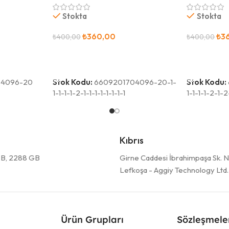
Stokta
Stokta
₺
360,00
₺
3
₺
400,00
₺
400,00
Sepete Ekle
Sepete Ekl
04096-20
Stok Kodu:
6609201704096-20-1-
Stok Kodu:
1-1-1-1-2-1-1-1-1-1-1-1-1
1-1-1-1-2-1-2
Kıbrıs
17B, 2288 GB
Girne Caddesi İbrahimpaşa Sk. No
Lefkoşa - Aggiy Technology Ltd.
Ürün Grupları
Sözleşmele