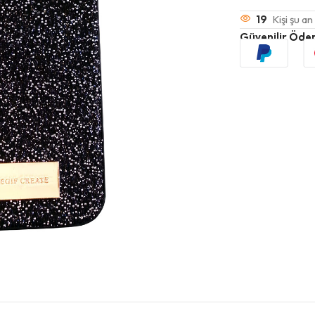
19
Kişi şu an
Güvenilir Öde