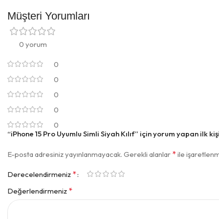
Müşteri Yorumları
0 yorum
0
0
0
0
0
“iPhone 15 Pro Uyumlu Simli Siyah Kılıf” için yorum yapan ilk kişi
*
E-posta adresiniz yayınlanmayacak.
Gerekli alanlar
ile işaretlenm
*
Derecelendirmeniz
*
Değerlendirmeniz