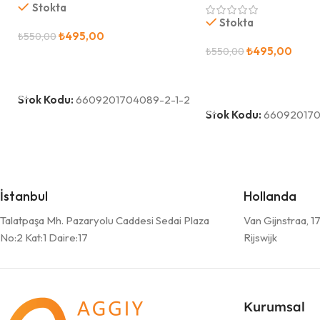
Stokta
Stokta
₺
495,00
₺
550,00
₺
495,00
₺
550,00
Sepete Ekle
Sepete Ekle
Stok Kodu:
6609201704089-2-1-2
Stok Kodu:
66092017
İstanbul
Hollanda
Talatpaşa Mh. Pazaryolu Caddesi Sedai Plaza
Van Gijnstraa, 
No:2 Kat:1 Daire:17
Rijswijk
Kurumsal