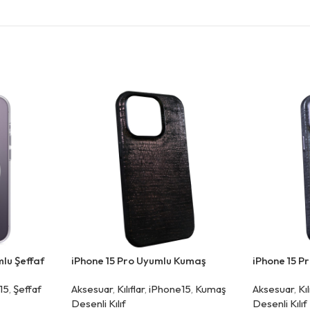
lu Şeffaf
iPhone 15 Pro Uyumlu Kumaş
iPhone 15 P
Desenli Kahve Kılıf
Desenli Mavi
15
,
Şeffaf
Aksesuar
,
Kılıflar
,
iPhone15
,
Kumaş
Aksesuar
,
Kıl
Desenli Kılıf
Desenli Kılıf