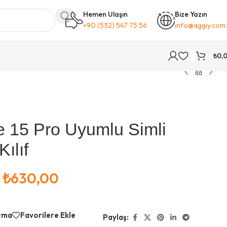
Hemen Ulaşın
Bize Yazın
+90 (532) 547 75 56
info@aggiy.com.
₺
0,
e 15 Pro Uyumlu Simli
Kılıf
₺
630,00
0
ırma
Favorilere Ekle
Paylaş: