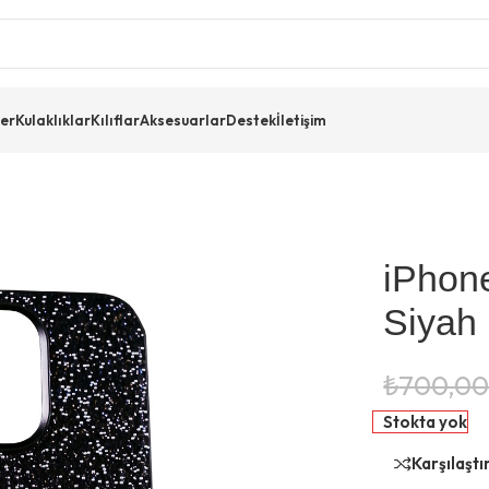
er
Kulaklıklar
Kılıflar
Aksesuarlar
Destek
İletişim
iPhon
Siyah 
₺
700,0
Stokta yok
Karşılaşt