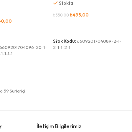
Stokta
₺
495,00
₺
550,00
60,00
Sepete Ekle
e
Stok Kodu:
6609201704089-2-1-
6609201704096-20-1-
2-1-1-2-1
-1-1-1-1
:59 Surlariçi
İletişim Bilgilerimiz
r