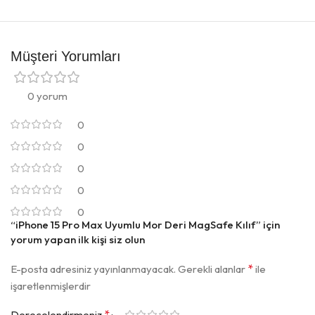
Müşteri Yorumları
0 yorum
0
0
0
0
0
“iPhone 15 Pro Max Uyumlu Mor Deri MagSafe Kılıf” için
yorum yapan ilk kişi siz olun
*
E-posta adresiniz yayınlanmayacak.
Gerekli alanlar
ile
işaretlenmişlerdir
*
Derecelendirmeniz