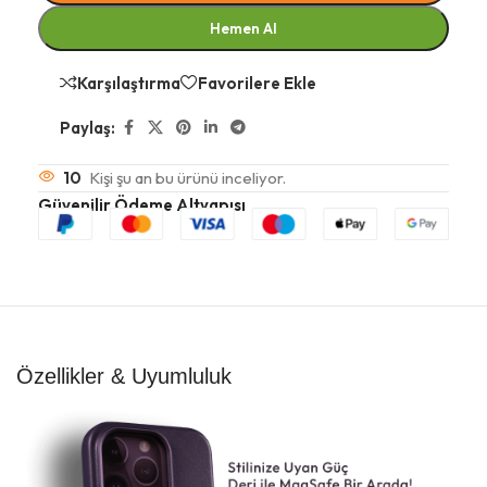
Hemen Al
Karşılaştırma
Favorilere Ekle
Paylaş:
10
Kişi şu an bu ürünü inceliyor.
Güvenilir Ödeme Altyapısı
Özellikler & Uyumluluk