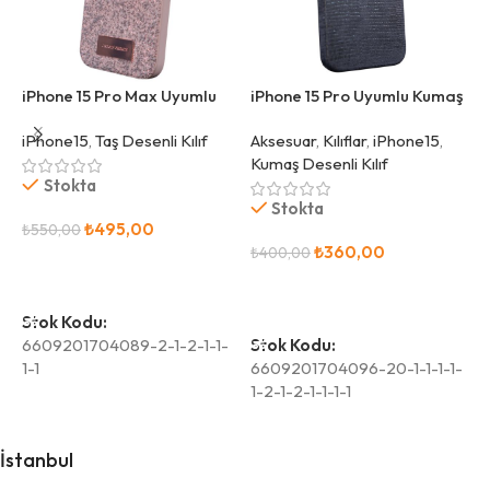
iPhone 15 Pro Max Uyumlu
iPhone 15 Pro Uyumlu Kumaş
i
Simli Pembe Kılıf
Desenli Mavi Kılıf
G
iPhone15
,
Taş Desenli Kılıf
Aksesuar
,
Kılıflar
,
iPhone15
,
i
Kumaş Desenli Kılıf
Stokta
Stokta
₺
495,00
₺
550,00
₺
₺
360,00
₺
400,00
Sepete Ekle
Sepete Ekle
Stok Kodu:
S
6609201704089-2-1-2-1-1-
Stok Kodu:
6
1-1
6609201704096-20-1-1-1-1-
1-2-1-2-1-1-1-1
İstanbul