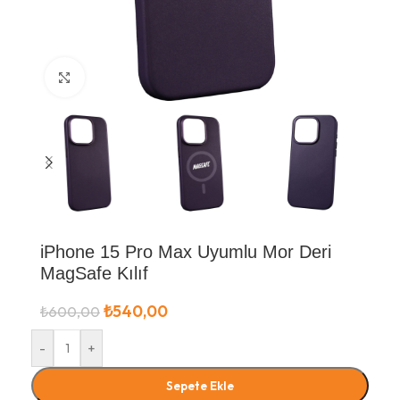
Büyütmek için tıklayın
iPhone 15 Pro Max Uyumlu Mor Deri
MagSafe Kılıf
₺
540,00
₺
600,00
-
+
Sepete Ekle