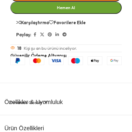
Hemen Al
Karşılaştırma
Favorilere Ekle
Paylaş:
18
Kişi şu an bu ürünü inceliyor.
Güvenilir Ödeme Altyapısı
Özellikler & Uyumluluk
Devamını Göster
Ürün Özellikleri