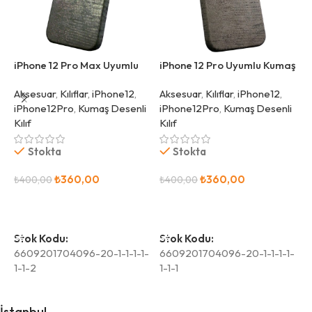
iPhone 12 Pro Max Uyumlu
iPhone 12 Pro Uyumlu Kumaş
i
Kumaş Desenli Yeşil Kılıf
Desenli Gri Kılıf
K
Aksesuar
,
Kılıflar
,
iPhone12
,
Aksesuar
,
Kılıflar
,
iPhone12
,
A
iPhone12Pro
,
Kumaş Desenli
iPhone12Pro
,
Kumaş Desenli
K
Kılıf
Kılıf
Stokta
Stokta
₺
₺
360,00
₺
360,00
₺
400,00
₺
400,00
Sepete Ekle
Sepete Ekle
S
Stok Kodu:
Stok Kodu:
6
6609201704096-20-1-1-1-1-
6609201704096-20-1-1-1-1-
1
1-1-2
1-1-1
İstanbul