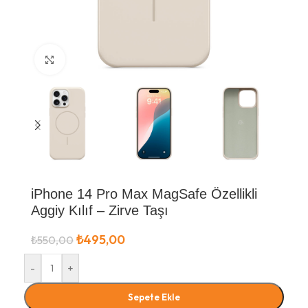
Büyütmek için tıklayın
iPhone 14 Pro Max MagSafe Özellikli
Aggiy Kılıf – Zirve Taşı
₺
495,00
₺
550,00
-
+
Sepete Ekle